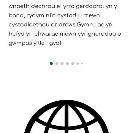
wnaeth dechrau ei yrfa gerddorol yn y
band, rydym ni'n cystadlu mewn
cystadlaethau ar draws Gymru ac yn
hefyd yn chwarae mewn cyngherddau o
gwmpas y lle i gyd!