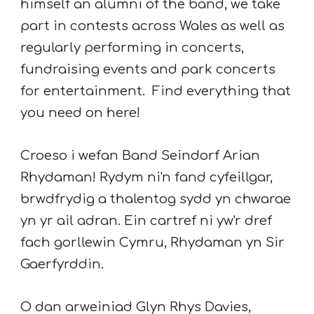
himself an alumni of the band, we take
part in contests across Wales as well as
regularly performing in concerts,
fundraising events and park concerts
for entertainment. Find everything that
you need on here!
Croeso i wefan Band Seindorf Arian
Rhydaman! Rydym ni'n fand cyfeillgar,
brwdfrydig a thalentog sydd yn chwarae
yn yr ail adran. Ein cartref ni yw'r dref
fach gorllewin Cymru, Rhydaman yn Sir
Gaerfyrddin.
O dan arweiniad Glyn Rhys Davies,